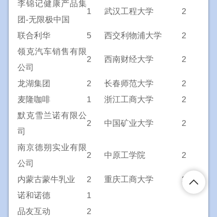
李锦记健康产品集
1
武汉工程大学
2
团-无限极中国
联合利华
5
西交利物浦大学
2
领克汽车销售有限
2
西南财经大学
2
公司
龙湖集团
2
长春师范大学
2
麦隆咖啡
1
浙江工商大学
2
默克雪兰诺有限公
2
中国矿业大学
2
司
南京德朔实业有限
2
中原工学院
2
公司
内蒙古蒙牛乳业
2
重庆工商大学
2
诺和诺德
1
品友互动
2