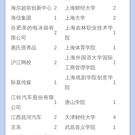
海尔超前创新中心
2
上海财经大学
2
海信集团
1
上海大学
2
合肥美的电冰箱有
上海农林职业技术学
2
1
限公司
院
惠氏营养品
2
上海体育学院
1
上海外国语大学国际
沪江网校
2
1
工商管理学院
上海戏剧学院创意学
际嘉传媒
1
1
院
江铃汽车股份有限
1
唐山学院
1
公司
江西昌河汽车
2
天津财经大学
4
京东
2
武昌首义学院
1