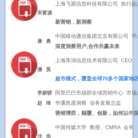
上海飞观信息科技有限公司 执行副
宋富源
新营销，新洞察
中国移动通信集团北京有限公司 平
唐 勇
深度洞察用户,合作共赢未来
上海库润信息技术有限公司 CEO
潘 昊
超市模式，覆盖全球70多个国家地
阿里巴巴市场部全域营销中心 市场
李娇骄
华通凯度洞察 业务发展总监
赵 琦
营销博弈，颠覆、创新，
如何以中
中国传媒大学 教授、CMRA 会长
沈 浩