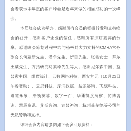
会者表示本年度的客户峰会是近年来做的相当成功的一次峰
会。
本届峰会成功举办，感谢所有会员的积极转发和支持峰
会的召开，感谢客户企业的信任，感谢所有演讲嘉宾的分
享。感谢峰会筹划过程中给与秘书处大力支持的CMRA常务
副会长何建新先生、潘争先生、忻雷先生、张彬女士，拜尔
王威先生、方括研究马素峰先生等人。感谢尼尔森中国、益
普索中国、维度统计、云数网络科技、西安方元（10月23日
午餐赞助）、云思科技、库润数据、益派咨询、飞观科技、
道道永泉、浩顿英菲、数字一百、华通凯度洞察、简博咨
询、慧辰资讯、艾斯咨询、迪普咨询、杭州菲尔德等公司的
无私赞助和支持。
详细会议内容请参阅如下会议回顾资料：