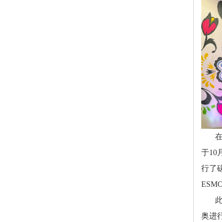
于1
行了
ES
奥进