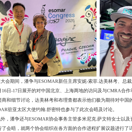
在大会期间，潘争与ESOMAR新任主席安妮-索菲.达美林考、总
0月16日-17日展开的对中国北京、上海两地的访问及与CMRA合
磋商和细节讨论，达美林考和布理查都表示他们极为期待对中国
MOAR驻亚太区大使约翰.舒密特也参与了此次会晤及讨论。
此外，潘争还与ESOMAR协会事务主管多米尼克.萨文特女士以
行了会晤，就两个协会组织在各方面的合作进程扩展议题进行了