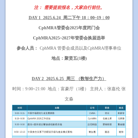
注：
需要提前报名，大家自行前往。
DAY 1 2025.6.24
周二下午
18
：
00~19
：
00
CphMRA
管委会
2025
年度闭门会
CphMRA2025~2027
年管委会换届选举
参会人员：
CphMRA 管委会成员以及CphMRA理事单位
地点：聚贤五
(1
楼
)
DAY 2 2025.6.25
周三 （数智生产力）
时间：
9:00~21:00
地点：富豪厅（
1
楼） 主持人：张嘉伦 张
文淼