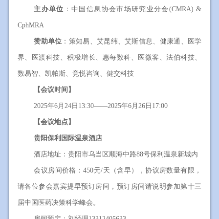
主办单位
：中国信息协会市场研究业分会(CMRA) &
CphMRA
赞助单位
：
策知易、艾昆纬、艾斯信息、健康通、医学
界、医渡科技、积极增长、惠每数科、医微客、法伯科技、
数易智、凯帕斯、竞悦咨询、健交科技
【会议时间】
2025年6月24日13:30——2025年6月26日17:00
【会议地点】
贵阳保利国际温泉酒店
酒店地址：贵阳市乌当区顺海中路88号保利温泉新城内
会议房间价格：450元/天（含早），协议房数量有限，
请各位参会嘉宾提早预订房间，预订房间请说明参加第十三
届中国医药决策科学峰会。
房间预定：刘经理13312405633