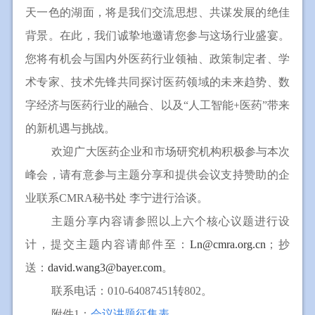
天一色的湖面，将是我们交流思想、共谋发展的绝佳
背景。在此，我们诚挚地邀请您参与这场行业盛宴。
您将有机会与国内外医药行业领袖、政策制定者、学
术专家、技术先锋共同探讨医药领域的未来趋势、数
字经济与医药行业的融合、以及“人工智能
+
医药”带来
的新机遇与挑战。
欢迎广大医药企业和市场研究机构积极参与本次
峰会，请有意参与主题分享和提供会议支持赞助的企
业联系
CMRA
秘书处 李宁进行洽谈。
主题分享内容请参照以上六个核心议题进行设
计，提交主题内容请邮件至：
Ln@cmra.org.cn
；
抄
送：
david.wang3@bayer.com
。
联系电话：
010-64087451
转
802
。
附件
1
：
会议讲题征集表