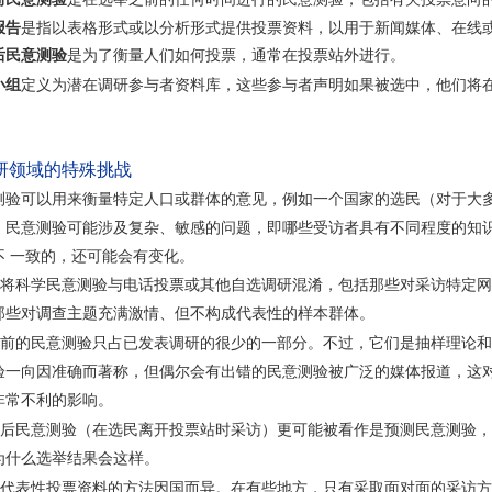
报告
是指以表格形式或以分析形式提供投票资料，以用于新闻媒体、在线
后民意测验
是为了衡量人们如何投票，通常在投票站外进行。
小组
定义为潜在调研参与者资料库，这些参与者声明如果被选中，他们将
研领域的特殊挑战
测验可以用来衡量特定人口或群体的意见，例如一个国家的选民（对于大
。民意测验可能涉及复杂、敏感的问题，即哪些受访者具有不同程度的知
不 一致的，还可能会有变化。
将科学民意测验与电话投票或其他自选调研混淆，包括那些对采访特定网
那些对调查主题充满激情、但不构成代表性的样本群体。
前的民意测验只占已发表调研的很少的一部分。不过，它们是抽样理论和
验一向因准确而著称，但偶尔会有出错的民意测验被广泛的媒体报道，这
非常不利的影响。
后民意测验（在选民离开投票站时采访）更可能被看作是预测民意测验，
为什么选举结果会这样。
代表性投票资料的方法因国而异。在有些地方，只有采取面对面的采访方