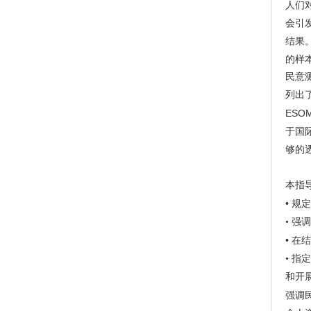
人们
会引
结果
的样
民意
列出
ES
于国
够的
本指
•
规定
•
强调
•
在结
•
指定
和开
强调