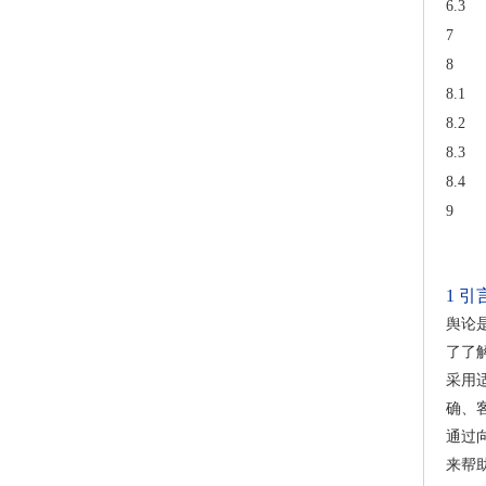
6.3
7
8
8.1
8.2
8.3
8.4
9
1
引
舆论
了了
采用
确、
通过
来帮