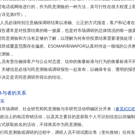
过电话或网络进行的，作为民意测验的一种方法，其可行性在很大程度上
（详见第8节）。
人员必须特别注意确保调研结果以准确、公正的方式报道，客户和记者在
报告通常是对投票结果的唯一披露，也是对市场调研的总体情况的唯一披
对民意测验和方法有足够的了解，以理解为何有些投票结果需要谨慎处理
措辞或覆盖范围存在偏差。ESOMAR和WAPOR认真对待这一领域的公
意测验 。
人员有责任确保客户与公众对态度、信仰的衡量标准与行为的衡量标准不
，关键信息必须与民意测验或调研报告一起发布，以确保专业、透明的报
并决定是否同意调研所得出的结论。
参与者的关系
诚实
将市场调研、社会研究和民意测验与非研究活动明确区分开来（
参见ICC/
政治上的电话营销活动，以及其主要目的是获取个人可识别信息以供编制
方式获取姓名的活动，不得将其作为民意测验。
进行民意测验或调研的过程中，调研人员不得试图出售（变向推销）任何东