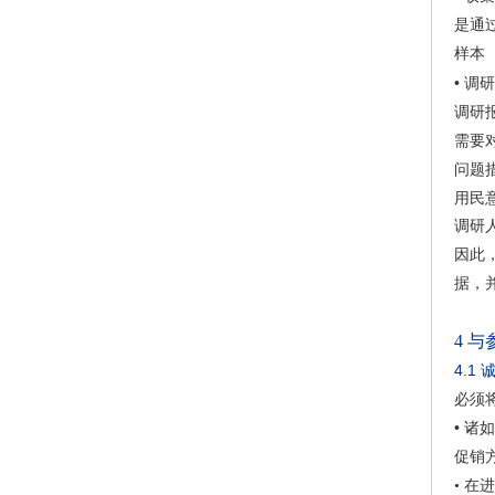
是通
样本
•
调研
调研
需要
问题
用民
调研
因此
据，
4
与
4.1
必须
•
诸如
促销
•
在