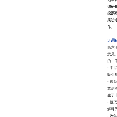
调研
投票
采访
作。
3
调
民意
意见
的、
•
不得
吸引
•
选举
意测
生了
•
投票
解释
•
收集