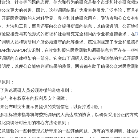
对政治、社会等问题的态度、信念和行为的研究是整个市场和社会研究领
发公众更大的兴趣。因此，这些调研结果广为发表并引发广泛争论，而且
。开展民意测验的人对科学界、客户和其他研究用户、受访者和公众负有
本、方法和工具，而且还要向公众提供所需的信息，以确保透明、公正地
测验应接受与其他形式的市场和社会研究完全相同的专业和道德要求，在
了调研人员和调研用户所必须遵守的此等要求。该准则规定了专业和道德
OMAR和WAPOR认识到，在收集和报告民意测验和调研信息方面存在一
际调研的自律框架的一部分。它突出了调研人员以专业和道德的方式开展
透明度，以便公众能够判断结果的质量。两者都有助于确保公众对民意测
导原则：
了舆论调研人员必须遵循的道德准则；
参与者有权享有的权利及安全保障；
果公布时突出显示要提供的关键信息，以保持透明度；
多项标准来指导将与委托调研的人员达成的协议，以确保采用公正的方式
展此类调研时应用的核心方法论原则；
民意测验的一些特定形式所带来的一些其他问题。所有的市场调研、社会