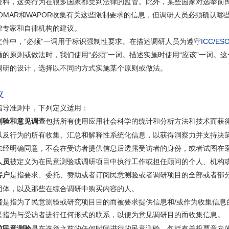
资料，这类行为在很多国家都受到法律的监管。此外，某些国家对选举前
SOMAR和WAPOR收集有关这些限制要求的信息，但调研人员必须确认
律专家和自律机构的建议。
文件中，“必须”一词用于标识强制性要求。在描述调研人员为遵守
ICC/E
循的原则或做法时，我们使用“必须”一词。描述实施时使用“应该”一词。
调研的设计，选择以不同的方式实施某个原则或做法。
义
指导准则中，下列定义适用：
包括所有使用应用社会科学的统计和分析方法和技术而获
测验和意见调查
以及行为的所有收集、汇总和解释性系统化信息，以获得洞察力并支持决
未经明确同意，不会在受访者提供信息后透露受访者的身份，或者试图在
人员
被定义为在民意测验或调研项目中执行工作或担任顾问的个人、机构
是指要求、委托、赞助或者订阅民意测验或者调研项目的全部或者部
客户
团体，以及那些在综合调研中购买内容的人。
者
是指为了民意测验或研究项目目的而被要求提供信息和/或作为收集信息
是指为与受访者进行任何形式的联系，以便为意见调研目的而收集信息。
前民意测验
是在选举之前的任何时间进行的民意测验，包括有关投票意向