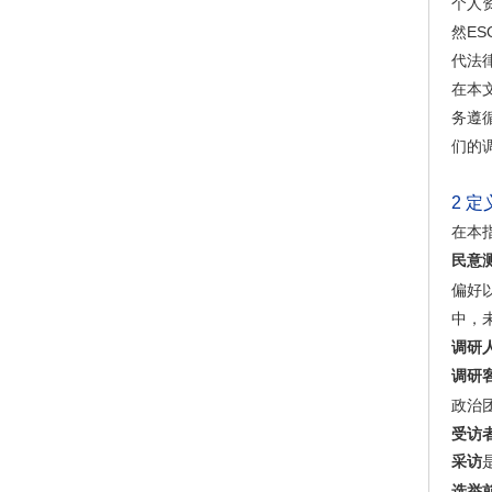
个人
然E
代法
在本
务遵
们的
2
定
在本
民意
偏好
中，
调研
调研
政治
受访
采访
选举